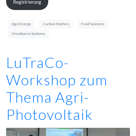
Registrierung
Agri Energy
Carbon Matters
Food Systems
Omniborne Systems
LuTraCo-
Workshop zum
Thema Agri-
Photovoltaik