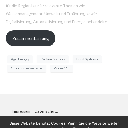
für die Region Lausitz relevante Themen wie
Wassermanagement, Umwelt und Ernährung sowie
Digitalisierung, Automatisierung und Energie behandelte.
Zusammenfassung
Agri Energy
Carbon Matters
Food Systems
Omniborne Systems
Water4All
Impressum
|
Datenschutz
Diese Website benutzt Cookies. Wenn Sie die Website weiter