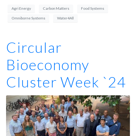
Agri Energy
Carbon Matters
Food Systems
Omniborne Systems
Water4All
Circular
Bioeconomy
Cluster Week `24