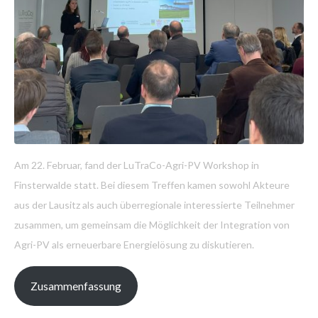
Am 22. Februar, fand der LuTraCo-Agri-PV Workshop in
Finsterwalde statt. Bei diesem Treffen kamen sowohl Akteure
aus der Lausitz als auch überregionale interessierte Teilnehmer
zusammen, um gemeinsam die Möglichkeit der Integration von
Agri-PV als erneuerbare Energielösung zu diskutieren.
Zusammenfassung