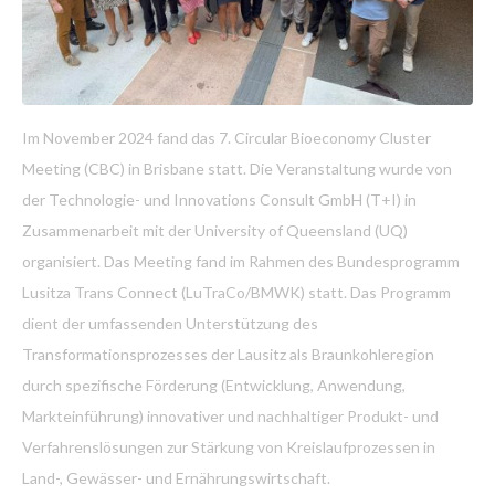
Im November 2024 fand das 7. Circular Bioeconomy Cluster
Meeting (CBC) in Brisbane statt. Die Veranstaltung wurde von
der Technologie- und Innovations Consult GmbH (T+I) in
Zusammenarbeit mit der University of Queensland (UQ)
organisiert. Das Meeting fand im Rahmen des Bundesprogramm
Lusitza Trans Connect (LuTraCo/BMWK) statt. Das Programm
dient der umfassenden Unterstützung des
Transformationsprozesses der Lausitz als Braunkohleregion
durch spezifische Förderung (Entwicklung, Anwendung,
Markteinführung) innovativer und nachhaltiger Produkt- und
Verfahrenslösungen zur Stärkung von Kreislaufprozessen in
Land-, Gewässer- und Ernährungswirtschaft.