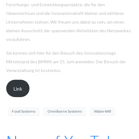
Forschungs- und Entwicklungsprojekte, die für den
Ideenreichtum und die Innovationskraft kleiner und mittlerer
Unternehmen stehen. Wir freuen uns dabei zu sein, um einen
kleinen Ausschnitt der spannenden Aktivitäten des Netzwerkes
vorzuführen.
Sie können sich hier für den Besuch des Innovationstags
Mittelstand des BMWK am 15. Juni anmelden. Der Besuch der
Veranstaltung ist kostenlos.
Link
Food Systems
Omniborne Systems
Water4All