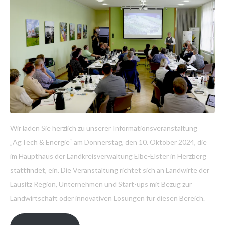
Wir laden Sie herzlich zu unserer Informationsveranstaltung
„AgTech & Energie“ am Donnerstag, den 10. Oktober 2024, die
im Haupthaus der Landkreisverwaltung Elbe-Elster in Herzberg
stattfindet, ein. Die Veranstaltung richtet sich an Landwirte der
Lausitz Region, Unternehmen und Start-ups mit Bezug zur
Landwirtschaft oder innovativen Lösungen für diesen Bereich.