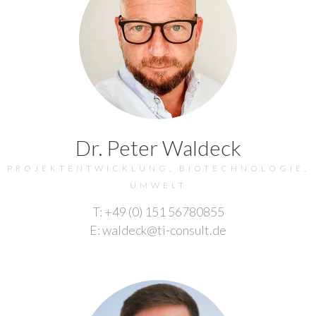
Dr. Peter Waldeck
PROJEKTENTWICKLUNG, BIOTECHNOLOGIE,
UMWELT
T: +49 (0) 151 56780855
E: waldeck@ti-consult.de