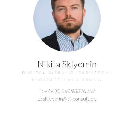
Nikita Sklyomin
DIGITALISIERUNG, FARMTECH,
PROJEKTFINANZIERUNG
T: +49 (0) 160 93276757
E: sklyomin@ti-consult.de