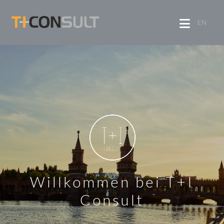
EN
Willkommen bei T+I
Consult