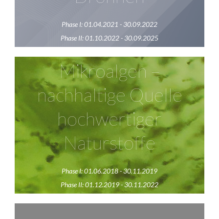
schaffen.
Phase I: 01.04.2021 - 30.09.2022
Zur Homepage
Phase II: 01.10.2022 - 30.09.2025
Mikroalgen
Mikroalgen –
Das Netzwerk „Mikroalgen“ verfolgt das Ziel der
nachhaltige Quelle
biotechnologischen und industriellen Nutzung von
hochwertiger
Mikroalgen als Quelle für die Herstellung
hochwertiger Naturstoffe in unterschiedlichen
Naturstoffe
Anwendungsbereichen u.a. Chemie, Pharma und
Nahrungsmittel.
Phase I: 01.06.2018 - 30.11.2019
Zur Homepage
Phase II: 01.12.2019 - 30.11.2022