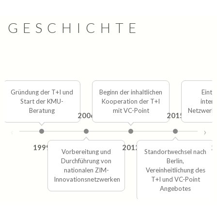
GESCHICHTE
Gründung der T+I und
Beginn der inhaltlichen
Eintri
Start der KMU-
Kooperation der T+I
inter
Beratung
mit VC-Point
Netzwerk
2006
2015
‹
›
1999
2012
2
Vorbereitung und
Standortwechsel nach
Durchführung von
Berlin,
nationalen ZIM-
Vereinheitlichung des
Innovationsnetzwerken
T+I und VC-Point
Angebotes